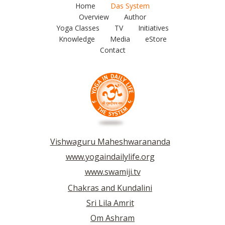
Home
Das System
Overview
Author
Yoga Classes
TV
Initiatives
Knowledge
Media
eStore
Contact
Vishwaguru Maheshwarananda
www.yogaindailylife.org
www.swamiji.tv
Chakras and Kundalini
Sri Lila Amrit
Om Ashram