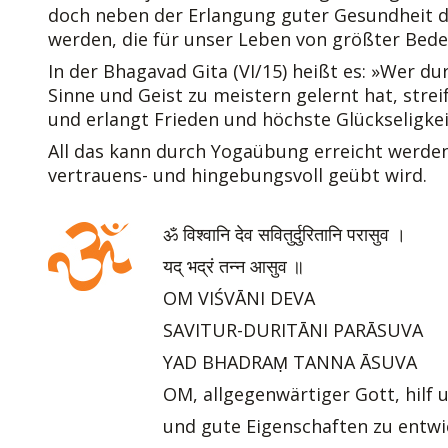
doch neben der Erlangung guter Gesundheit d
werden, die für unser Leben von größter Bede
In der Bhagavad Gita (VI/15) heißt es: »Wer d
Sinne und Geist zu meistern gelernt hat, stre
und erlangt Frieden und höchste Glückseligkei
All das kann durch Yogaübung erreicht werden
vertrauens- und hingebungsvoll geübt wird.
ॐ विश्वानि देव सवितुर्दुरितानि परासुव ।
यद् भद्रं तन्न आसुव ॥
OM VIŚVĀNI DEVA
SAVITUR-DURITĀNI PARĀSUVA
YAD BHADRAṂ TANNA ĀSUVA
OM, allgegenwärtiger Gott, hilf 
und gute Eigenschaften zu entwi