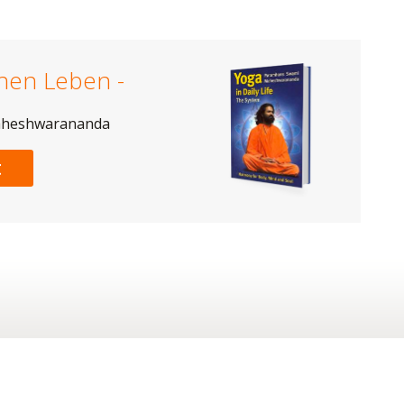
chen Leben -
aheshwarananda
t