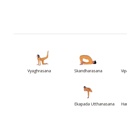
Vyaghrasana
Skandharasana
Vip
Ekapada Utthanasana
Ha