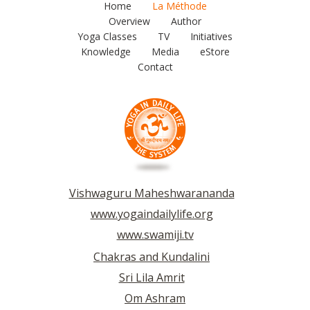
Home
La Méthode
Overview
Author
Yoga Classes
TV
Initiatives
Knowledge
Media
eStore
Contact
Vishwaguru Maheshwarananda
www.yogaindailylife.org
www.swamiji.tv
Chakras and Kundalini
Sri Lila Amrit
Om Ashram