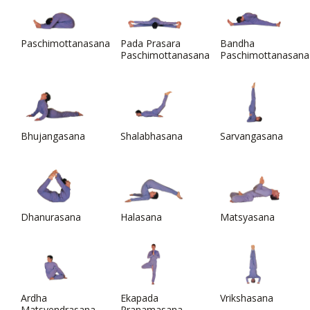
Paschimottanasana
Pada Prasara
Bandha
Paschimottanasana
Paschimottanasana
Bhujangasana
Shalabhasana
Sarvangasana
Dhanurasana
Halasana
Matsyasana
Ardha
Ekapada
Vrikshasana
Matsyendrasana
Pranamasana